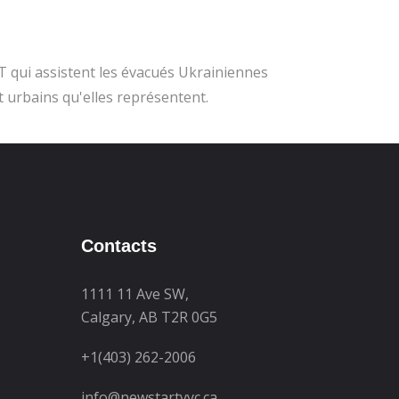
 qui assistent les évacués Ukrainiennes
t urbains qu'elles représentent.
Contacts
1111 11 Ave SW,
Calgary, AB T2R 0G5
+1(403) 262-2006
info@newstartyyc.ca