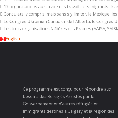
17 organisations au service des travailleurs migrants fina
Consulats, y compris, mais sans s'y limiter, le Mexique, les
Le Congrès Ukrainien Canadien de l'Alberta, le Congrès U
Les trois organisations faîtières des Prairies (AAISA, SAI
English
Ce programme est conçu pour répondre aux
besoins des Réfugiés Assistés par le
Gouvernement et d'autres réfugiés et
immigrants destinés à Calgary et la région des